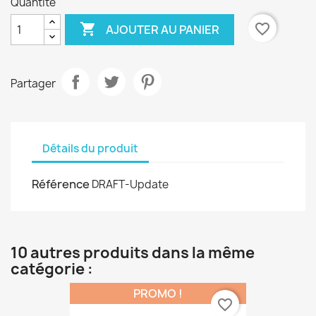
Quantité

favorite_border
AJOUTER AU PANIER
Partager
Détails du produit
Référence
DRAFT-Update
10 autres produits dans la même
catégorie :
PROMO !
favorite_border