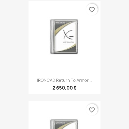
favorite_border
IRONCAD Return To Armor...
2 650,00 $
favorite_border