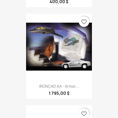
400,00 $
favorite_border
IRONCAD AA - Armor...
1 795,00 $
favorite_border