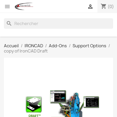
shopping_cart


(0)
search
Accueil
IRONCAD
Add-Ons
Support Options
copy of IronCAD Draft