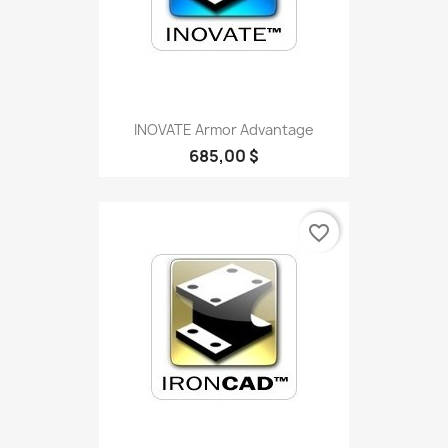
INOVATE Armor Advantage
685,00 $
favorite_border