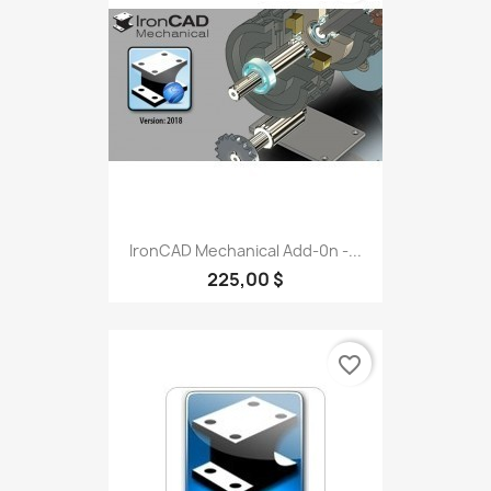
IronCAD Mechanical Add-0n -...
225,00 $
favorite_border