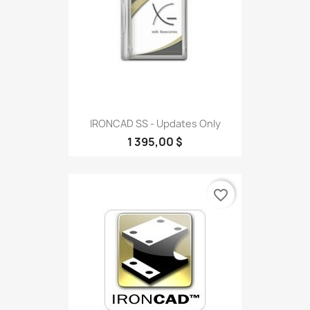
IRONCAD SS - Updates Only
1 395,00 $
favorite_border