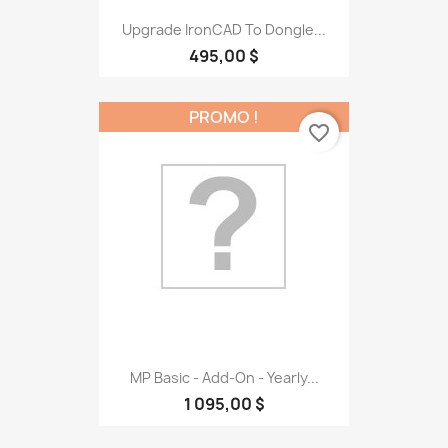
Upgrade IronCAD To Dongle...
495,00 $
PROMO !
favorite_border
MP Basic - Add-On - Yearly...
1 095,00 $