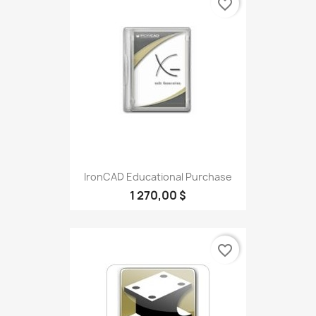
favorite_border
IronCAD Educational Purchase
1 270,00 $
favorite_border