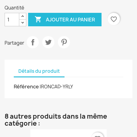
Quantité

favorite_border
AJOUTER AU PANIER
Partager
Détails du produit
Référence
IRONCAD-YRLY
8 autres produits dans la même
catégorie :