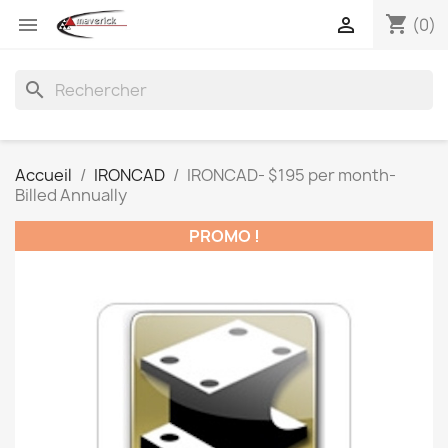
shopping_cart


(0)
search
Accueil
IRONCAD
IRONCAD- $195 per month-
Billed Annually
PROMO !