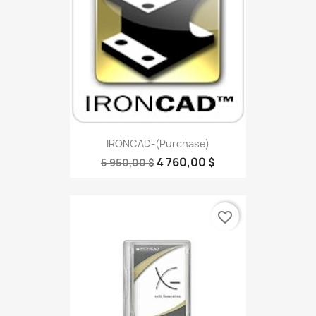
IRONCAD-(Purchase)
4 760,00 $
5 950,00 $
favorite_border