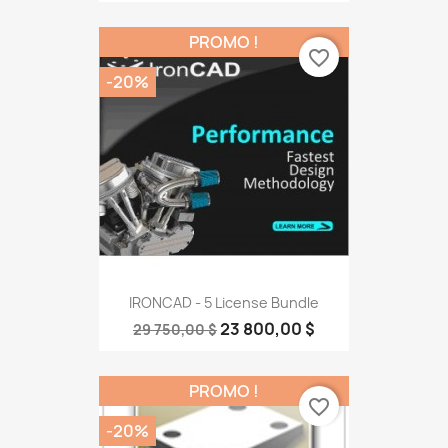
PROMO !
favorite_border
-20%
IRONCAD - 5 License Bundle
23 800,00 $
29 750,00 $
PROMO !
favorite_border
-20%