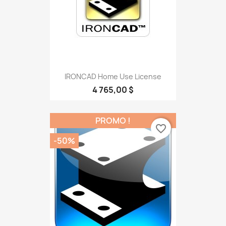
IRONCAD Home Use License
4 765,00 $
PROMO !
favorite_border
-50%