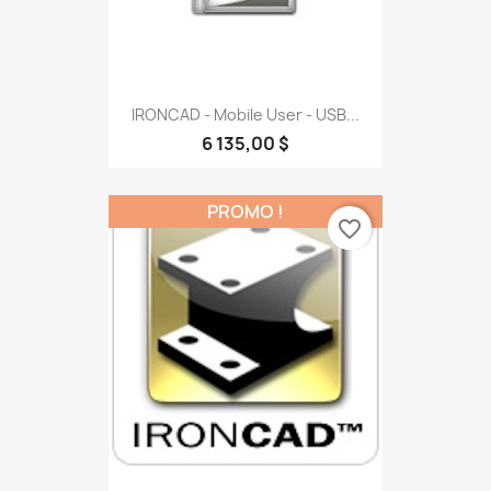
IRONCAD - Mobile User - USB...
6 135,00 $
PROMO !
favorite_border