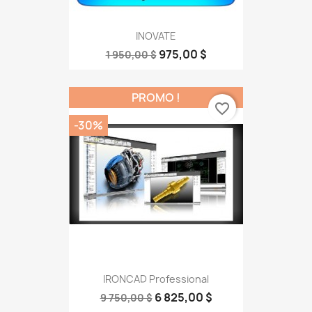
INOVATE
975,00 $
1 950,00 $
PROMO !
favorite_border
-30%
IRONCAD Professional
6 825,00 $
9 750,00 $