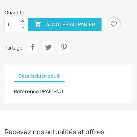
Quantité

favorite_border
AJOUTER AU PANIER
Partager
Détails du produit
Référence
DRAFT-NU
Recevez nos actualités et offres