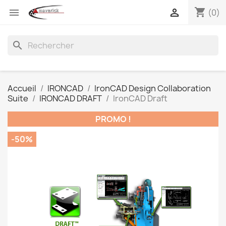
shopping_cart


(0)
search
Accueil
IRONCAD
IronCAD Design Collaboration
Suite
IRONCAD DRAFT
IronCAD Draft
PROMO !
-50%